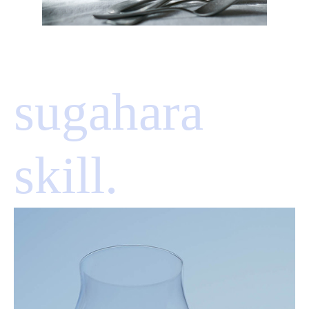
sugahara
skill.